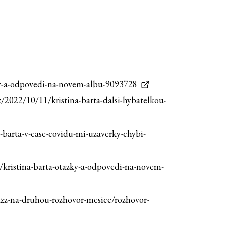
azky-a-odpovedi-na-novem-albu-9093728
cz/2022/10/11/kristina-barta-dalsi-hybatelkou-
na-barta-v-case-covidu-mi-uzaverky-chybi-
cz/kristina-barta-otazky-a-odpovedi-na-novem-
jazz-na-druhou-rozhovor-mesice/rozhovor-