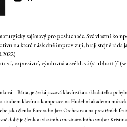
maturgicky zajímavý pro posluchače. Své vlastní kompo
u na které následně improvizuji, hraji stejně ráda j
0.2022)
ohnivá, expresivní, výmluvná a svéhlavá (stubborn)" (
ková – Bárta, je česká jazzová klavíristka a skladatelka pohyb
 studiem klavíru a kompozice na Hudební akademii múzických
ebe jako členka Euroradio Jazz Orchestra a na prestižních fes
asné době je členkou vlastního mezinárodního soubor Kristina 