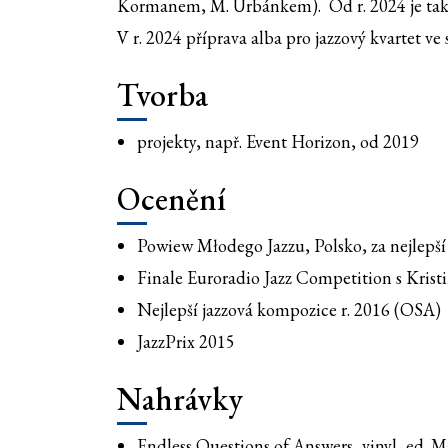
Kormanem, M. Urbánkem). Od r. 2024 je tak
V r. 2024 příprava alba pro jazzový kvartet 
Tvorba
projekty, např. Event Horizon, od 2019
Ocenění
Powiew Młodego Jazzu, Polsko, za nejlepší 
Finale Euroradio Jazz Competition s Kristi
Nejlepší jazzová kompozice r. 2016 (OSA)
JazzPrix 2015
Nahrávky
Endless Questions of Answers, vinyl, ed.