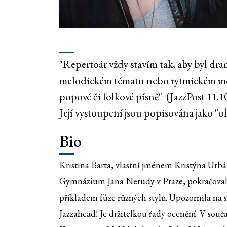
"Repertoár vždy stavím tak, aby byl dra
melodickém tématu nebo rytmickém motiv
popové či folkové písně" (JazzPost 11.1
Její vystoupení jsou popisována jako "
Bio
Kristina Barta, vlastní jménem Kristýna Urbán
Gymnázium Jana Nerudy v Praze, pokračovala
příkladem fúze různých stylů. Upozornila na s
Jazzahead! Je držitelkou řady ocenění. V souč